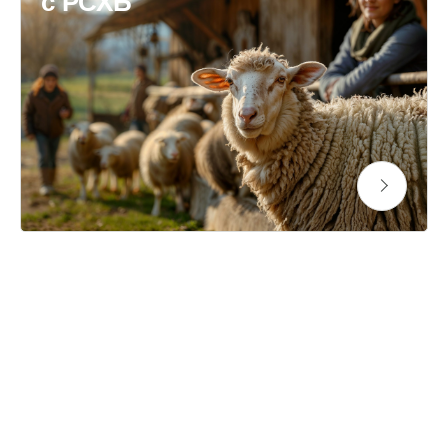
с РСХБ