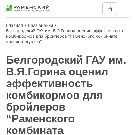
Главная
База знаний
Белгородский ГАУ им. В.Я.Горина оценил эффективность
комбикормов для бройлеров “Раменского комбината
КОМБИКОРМ
хлебопродуктов”
МУКА
Белгородский ГАУ им.
КОМПАНИЯ
В.Я.Горина оценил
эффективность
ПРЕСС-ЦЕНТР
комбикормов для
ОТЗЫВЫ
бройлеров
ВАКАНСИИ
“Раменского
комбината
ЗАКУПКИ