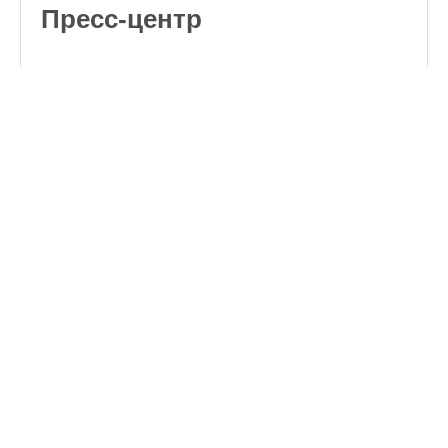
Пресс-центр
Обучающие видео
о кормлении