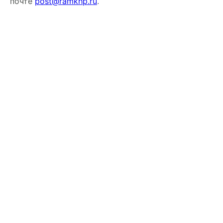
почте
post@ramkhp.ru
.