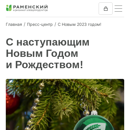
Главная
Пресс-центр
С Новым 2023 годом!
КОМБИКОРМ
С наступающим
Новым Годом
МУКА
и Рождеством!
КОМПАНИЯ
ПРЕСС-ЦЕНТР
ОТЗЫВЫ
ВАКАНСИИ
ЗАКУПКИ