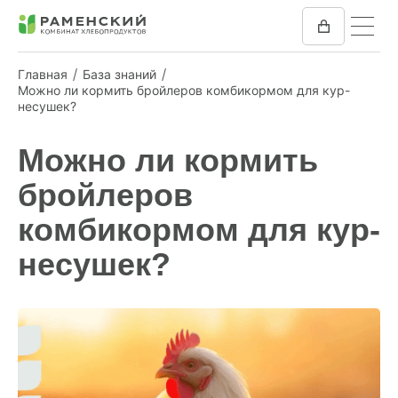
Главная
База знаний
Можно ли кормить бройлеров комбикормом для кур-
несушек?
КОМБИКОРМ
Можно ли кормить
МУКА
бройлеров
КОМПАНИЯ
комбикормом для кур-
ПРЕСС-ЦЕНТР
несушек?
ОТЗЫВЫ
ВАКАНСИИ
ЗАКУПКИ