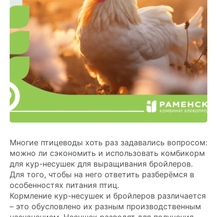
ХОЗЯЙСТВАМ
ОПТОВИКАМ
ПРАЙС
ГДЕ КУПИТЬ
КОНТАКТЫ
Многие птицеводы хоть раз задавались вопросом:
+7 495 223 18 14
можно ли сэкономить и использовать комбикорм
для кур-несушек для выращивания бройлеров.
ПРАЙС-ЛИСТ
Для того, чтобы на него ответить разберёмся в
особенностях питания птиц.
Кормление кур-несушек и бройлеров различается
КАЛЬКУЛЯТОР КОМБИКОРМА
– это обусловлено их разным производственным
назначением. Несушек разводят для получения